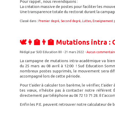
Pour rappel , nous revendiquons :
La création massive de postes pour faciliter les mou
Une transparence totale du rectorat durant la campa
Classé dans :
Premier degré
,
Second degré
,
Luttes
,
Enseignement 
🕊️👩‍🏫👨‍🏫 Mutations intra 
Rédigé par SUD Education 80 -
21 mars 2022
-
Aucun commentair
La campagne de mutations intra-académique va bien
du 25 mars au 08 avril à 12:00 ! Sud Education Somm
nombreux postes supprimés, le mouvement sera diffici
accompagné lors de cette période.
Pour t'aider à calculer ton barème, le vérifier, t'aide
tes vœux, n'hésite pas à contacter notre référent 
directement par téléphone au 06 72 13 71 28. Il t'ac
Enfin les P.E. peuvent retrouver notre calculateur d