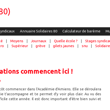
80)
syndicaux
Annuaire Solidaires 80
Calculateur de barème
Mu
té
|
Moyens
|
Journaux
|
Quelle école ?
|
Stages syndica
ro
|
Supérieur
|
grève
|
gilets jaunes
|
snu
|
Solidair
ations commencent ici !
e
ôt commencer dans l'Académie d'Amiens. Elle se déroulera
ie t'accompagne et te permet d'y voir plus clair. Au vu des
le cette année. Il est donc important d'être bien suivi et