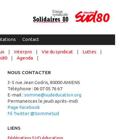
tations
Contact
ux
|
Interpro
|
Vie du syndicat
|
Luttes
|
es80
|
Agenda
|
NOUS CONTACTER
3-5 rue Jean Godris, 80000 AMIENS
Téléphone : 06 07 05 76 67
e-mail :
somme@sudeducation.org
Permanences le jeudi après-midi
Page Facebook
Fil Twitter @SommeSud
LIENS
Fédération SUD éducation