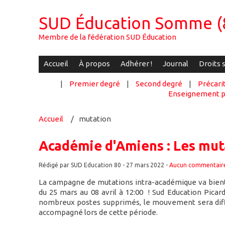
SUD Éducation Somme (
Membre de la fédération SUD Éducation
Accueil
À propos
Adhérer !
Journal
Droits 
|
Premier degré
|
Second degré
|
Précari
Enseignement p
Accueil
mutation
Académie d'Amiens : Les mut
Rédigé par SUD Education 80 -
27 mars 2022
-
Aucun commentair
La campagne de mutations intra-académique va bient
du 25 mars au 08 avril à 12:00 ! Sud Education Picard
nombreux postes supprimés, le mouvement sera diffici
accompagné lors de cette période.