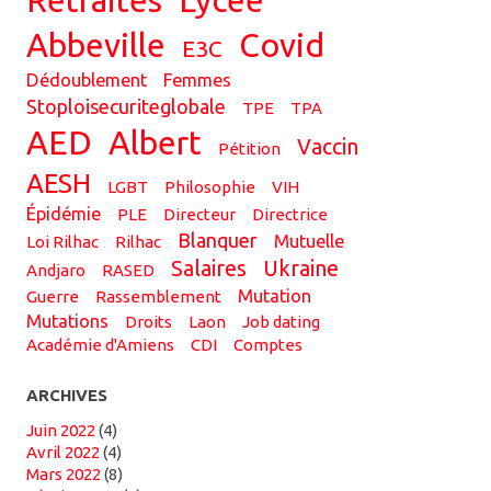
Abbeville
covid
E3C
dédoublement
femmes
stoploisecuriteglobale
TPE
TPA
AED
Albert
vaccin
pétition
AESH
LGBT
philosophie
VIH
épidémie
PLE
directeur
directrice
Blanquer
Mutuelle
loi Rilhac
Rilhac
salaires
Ukraine
Andjaro
RASED
mutation
guerre
rassemblement
mutations
droits
Laon
job dating
académie d'Amiens
CDI
comptes
ARCHIVES
juin 2022
(4)
avril 2022
(4)
mars 2022
(8)