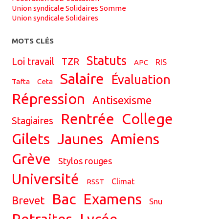
Union syndicale Solidaires Somme
Union syndicale Solidaires
MOTS CLÉS
statuts
Loi travail
TZR
RIS
APC
salaire
évaluation
tafta
ceta
répression
antisexisme
Rentrée
college
Stagiaires
Gilets
jaunes
Amiens
grève
stylos rouges
université
climat
RSST
bac
examens
brevet
snu
retraites
Lycée