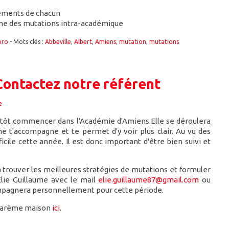
vements de chacun
gne des mutations intra-académique
pro
- Mots clés :
Abbeville
,
Albert
,
Amiens
,
mutation
,
mutations
: Contactez notre référent
e
tôt commencer dans l'Académie d'Amiens.Elle se déroulera
e t'accompagne et te permet d'y voir plus clair. Au vu des
le cette année. Il est donc important d'être bien suivi et
r à trouver les meilleures stratégies de mutations et formuler
Élie Guillaume avec le mail
elie.guillaume87@gmail.com
ou
compagnera personnellement pour cette période.
e barème maison
ici
.