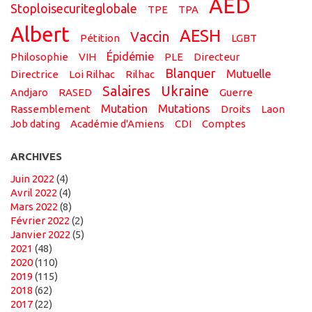
AED
stoploisecuriteglobale
TPE
TPA
Albert
AESH
vaccin
pétition
LGBT
épidémie
philosophie
VIH
PLE
directeur
Blanquer
Mutuelle
directrice
loi Rilhac
Rilhac
salaires
Ukraine
Andjaro
RASED
guerre
mutation
mutations
rassemblement
droits
Laon
job dating
académie d'Amiens
CDI
comptes
ARCHIVES
juin 2022
(4)
avril 2022
(4)
mars 2022
(8)
février 2022
(2)
janvier 2022
(5)
2021
(48)
2020
(110)
2019
(115)
2018
(62)
2017
(22)