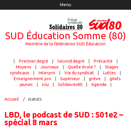
Menu
SUD Éducation Somme (80)
Membre de la fédération SUD Éducation
|
Premier degré
|
Second degré
|
Précarité
|
Moyens
|
Journaux
|
Quelle école ?
|
Stages
syndicaux
|
Interpro
|
Vie du syndicat
|
Luttes
|
Enseignement pro
|
Supérieur
|
grève
|
gilets
jaunes
|
snu
|
Solidaires80
|
Agenda
|
Accueil
statuts
LBD, le podcast de SUD : S01e2 –
spécial 8 mars