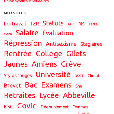
Union syndicale Solidaires
MOTS CLÉS
statuts
Loi travail
TZR
RIS
APC
tafta
salaire
évaluation
ceta
répression
antisexisme
Stagiaires
Rentrée
college
Gilets
jaunes
Amiens
grève
université
stylos rouges
climat
RSST
bac
examens
brevet
snu
retraites
Lycée
Abbeville
covid
E3C
dédoublement
femmes